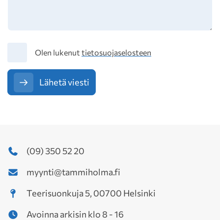
Tietosuoja
Olen lukenut
tietosuojaselosteen
Lähetä viesti
(09) 350 52 20
myynti@tammiholma.fi
Teerisuonkuja 5, 00700 Helsinki
Avoinna arkisin klo 8 - 16