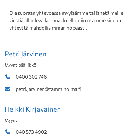
Ole suoraan yhteydessä myyjäämme tai lähetä meille
viestiä allaolevalla lomakkeella, niin otamme sinuun
yhteyttä mahdollisimman nopeasti.
Petri Järvinen
Myyntipäällikkö
0400 302 746
petri.jarvinen@tammiholma.fi
Heikki Kirjavainen
Myynti
040 573 4902