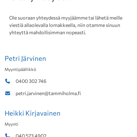
Ole suoraan yhteydessä myyjäämme tai lähetä meille
viestiä allaolevalla lomakkeella, niin otamme sinuun
yhteyttä mahdollisimman nopeasti.
Petri Järvinen
Myyntipäällikkö
0400 302 746
petri.jarvinen@tammiholma.fi
Heikki Kirjavainen
Myynti
040 573 4902