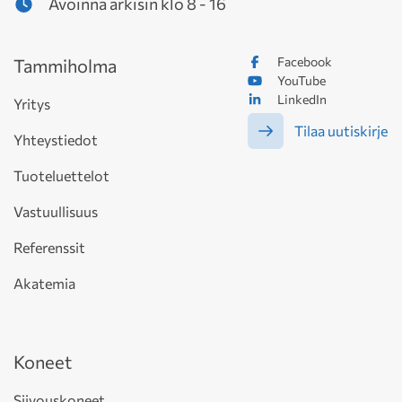
Avoinna arkisin klo 8 - 16
Facebook
Tammiholma
YouTube
LinkedIn
Yritys
Tilaa uutiskirje
Yhteystiedot
Tuoteluettelot
Vastuullisuus
Referenssit
Akatemia
Koneet
Siivouskoneet