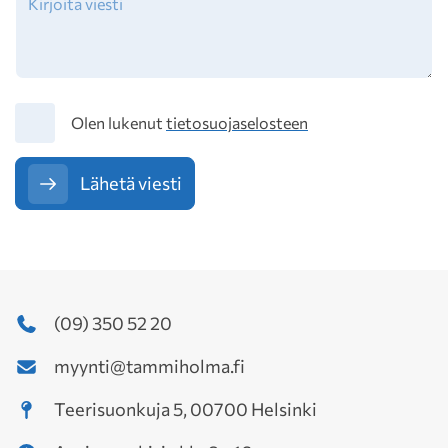
Tietosuoja
Olen lukenut
tietosuojaselosteen
Lähetä viesti
(09) 350 52 20
myynti@tammiholma.fi
Teerisuonkuja 5, 00700 Helsinki