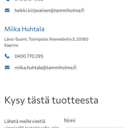
heikki.kirjavainen@tammiholma.fi
Miika Huhtala
Länsi-Suomi, Toimipiste: Niemeläntie 3, 20780
Kaarina
0400 770 295
miika.huhtala@tammiholma.fi
Kysy tästä tuotteesta
Nimi
Lähetä meille viestiä
viereisellä lomakkeella, niin