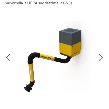
imuvarrella ja HEPA suodattimella (W3)
Edellinen
Seur