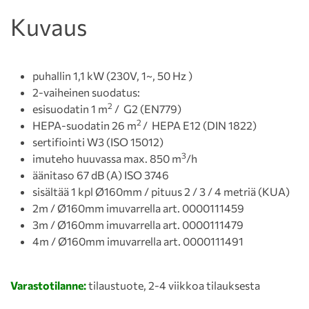
Kuvaus
puhallin 1,1 kW (230V, 1~, 50 Hz )
2-vaiheinen suodatus:
2
esisuodatin 1 m
/ G2 (EN779)
2
HEPA-suodatin 26 m
/ HEPA E12 (DIN 1822)
sertifiointi W3 (ISO 15012)
3
imuteho huuvassa max. 850 m
/h
äänitaso 67 dB (A) ISO 3746
sisältää 1 kpl Ø160mm / pituus 2 / 3 / 4 metriä (KUA)
2m / Ø160mm imuvarrella art. 0000111459
3m / Ø160mm imuvarrella art. 0000111479
4m / Ø160mm imuvarrella art. 0000111491
Varastotilanne:
tilaustuote, 2-4 viikkoa tilauksesta