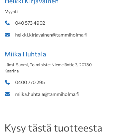
Heikki Kirjavainen
Myynti
040 573 4902
heikki.kirjavainen@tammiholma.fi
Miika Huhtala
Länsi-Suomi, Toimipiste: Niemeläntie 3, 20780
Kaarina
0400 770 295
miika.huhtala@tammiholma.fi
Kysy tästä tuotteesta