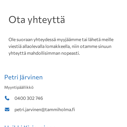
Ota yhteyttä
Ole suoraan yhteydessä myyjäämme tai lähetä meille
viestiä allaolevalla lomakkeella, niin otamme sinuun
yhteyttä mahdollisimman nopeasti.
Petri Järvinen
Myyntipäällikkö
0400 302 746
petri.jarvinen@tammiholma.fi