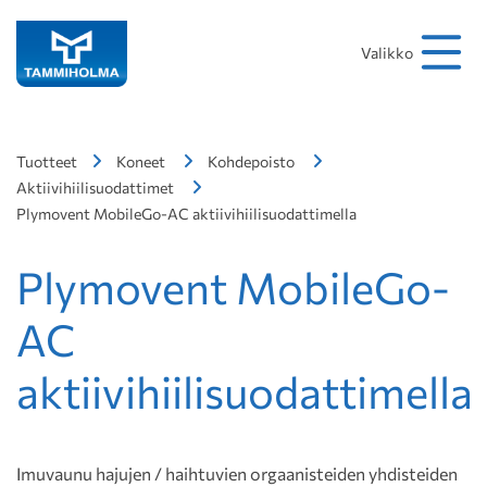
Hakusana
Hae
Valikko
Tuotteet
Koneet
Kohdepoisto
Aktiivihiilisuodattimet
Plymovent MobileGo-AC aktiivihiilisuodattimella
Plymovent MobileGo-
AC
aktiivihiilisuodattimella
Imuvaunu hajujen / haihtuvien orgaanisteiden yhdisteiden