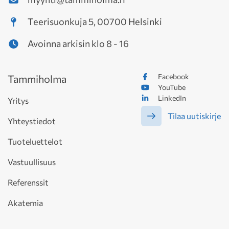
Teerisuonkuja 5, 00700 Helsinki
Avoinna arkisin klo 8 - 16
Facebook
Tammiholma
YouTube
LinkedIn
Yritys
Tilaa uutiskirje
Yhteystiedot
Tuoteluettelot
Vastuullisuus
Referenssit
Akatemia