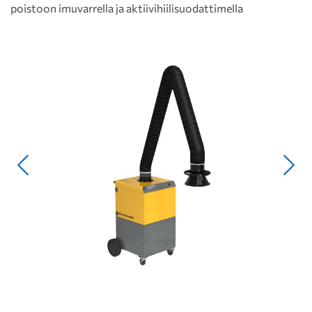
poistoon imuvarrella ja aktiivihiilisuodattimella
Edellinen
Seur