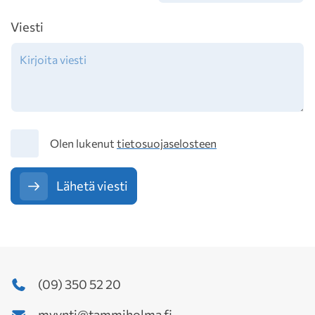
Viesti
Tietosuoja
Olen lukenut
tietosuojaselosteen
Lähetä viesti
(09) 350 52 20
myynti@tammiholma.fi