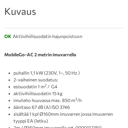
Kuvaus
OK
Aktiivihiilisuodatin hajunpoistoon
MobileGo-AC 2 metrin imuvarrella
puhallin 1,1 kW (230V, 1~, 50 Hz )
2-vaiheinen suodatus:
2
esisuodatin 1 m
/ G4
aktiivihiilisuodatin 15 kg
3
imuteho huuvassa max. 850 m
/h
äänitaso 67 dB (A) ISO 3746
sisältää 1 kpl Ø160mm imuvarren jossa imuvarren
tyyppi EA (letku)
2m / Ø160mm imuvarrella art. 0000112350