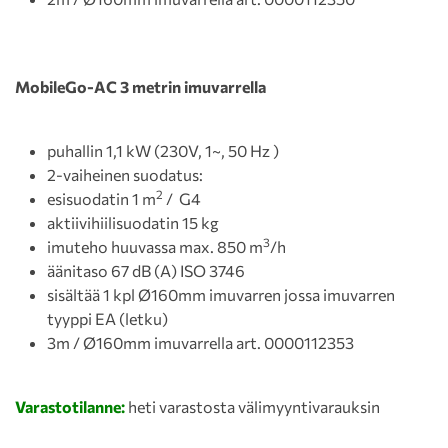
MobileGo-AC 3 metrin imuvarrella
puhallin 1,1 kW (230V, 1~, 50 Hz )
2-vaiheinen suodatus:
2
esisuodatin 1 m
/ G4
aktiivihiilisuodatin 15 kg
3
imuteho huuvassa max. 850 m
/h
äänitaso 67 dB (A) ISO 3746
sisältää 1 kpl Ø160mm imuvarren jossa imuvarren
tyyppi EA (letku)
3m / Ø160mm imuvarrella art. 0000112353
Varastotilanne:
heti varastosta välimyyntivarauksin