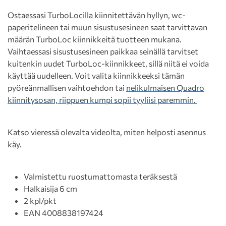
Ostaessasi TurboLocilla kiinnitettävän hyllyn, wc-
paperitelineen tai muun sisustusesineen saat tarvittavan
määrän TurboLoc kiinnikkeitä tuotteen mukana.
Vaihtaessasi sisustusesineen paikkaa seinällä tarvitset
kuitenkin uudet TurboLoc-kiinnikkeet, sillä niitä ei voida
käyttää uudelleen. Voit valita kiinnikkeeksi tämän
pyöreänmallisen vaihtoehdon tai
nelikulmaisen Quadro
kiinnitysosan, riippuen kumpi sopii tyyliisi paremmin.
Katso vieressä olevalta videolta, miten helposti asennus
käy.
Valmistettu ruostumattomasta teräksestä
Halkaisija 6 cm
2 kpl/pkt
EAN 4008838197424