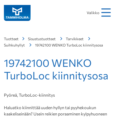
Hakusana
Hae
Valikko
Tuotteet
Sisustustuotteet
Tarvikkeet
Suihkuhyllyt
19742100 WENKO TurboLoc kiinnitysosa
19742100 WENKO
TurboLoc kiinnitysosa
Pyöreä, TurboLoc-kiinnitys
Haluatko kiinnittää uuden hyllyn tai pyyhekoukun
kaakeliseinään? Usein reikien poraaminen kylpyhuoneen