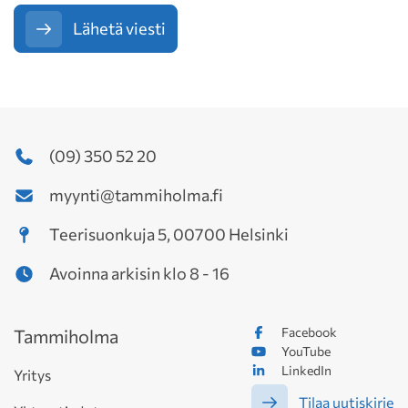
Lähetä viesti
(09) 350 52 20
myynti@tammiholma.fi
Teerisuonkuja 5, 00700 Helsinki
Avoinna arkisin klo 8 - 16
Facebook
Tammiholma
YouTube
LinkedIn
Yritys
Tilaa uutiskirje