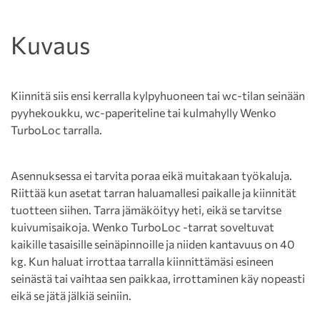
Kuvaus
Kiinnitä siis ensi kerralla kylpyhuoneen tai wc-tilan seinään
pyyhekoukku, wc-paperiteline tai kulmahylly Wenko
TurboLoc tarralla.
Asennuksessa ei tarvita poraa eikä muitakaan työkaluja.
Riittää kun asetat tarran haluamallesi paikalle ja kiinnität
tuotteen siihen. Tarra jämäköityy heti, eikä se tarvitse
kuivumisaikoja. Wenko TurboLoc -tarrat soveltuvat
kaikille tasaisille seinäpinnoille ja niiden kantavuus on 40
kg. Kun haluat irrottaa tarralla kiinnittämäsi esineen
seinästä tai vaihtaa sen paikkaa, irrottaminen käy nopeasti
eikä se jätä jälkiä seiniin.