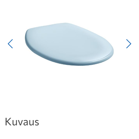
Edellinen
Seur
Kuvaus