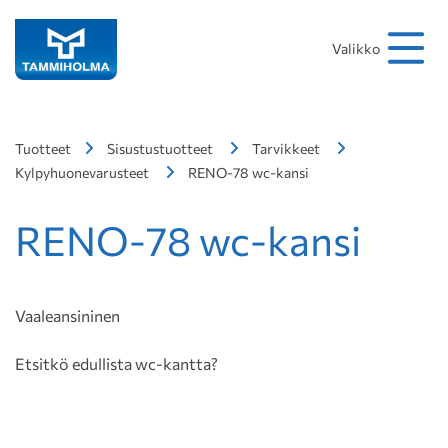
Hakusana
Hae
Valikko
Tuotteet
Sisustustuotteet
Tarvikkeet
Kylpyhuonevarusteet
RENO-78 wc-kansi
RENO-78 wc-kansi
Vaaleansininen
Etsitkö edullista wc-kantta?