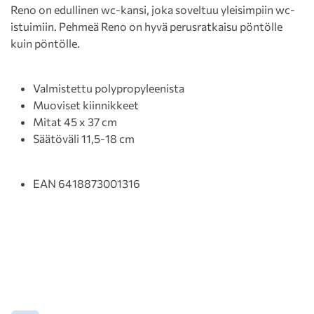
Reno on edullinen wc-kansi, joka soveltuu yleisimpiin wc-
istuimiin. Pehmeä Reno on hyvä perusratkaisu pöntölle
kuin pöntölle.
Valmistettu polypropyleenista
Muoviset kiinnikkeet
Mitat 45 x 37 cm
Säätöväli 11,5-18 cm
EAN 6418873001316