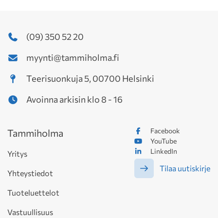
(09) 350 52 20
myynti@tammiholma.fi
Teerisuonkuja 5, 00700 Helsinki
Avoinna arkisin klo 8 - 16
Facebook
Tammiholma
YouTube
LinkedIn
Yritys
Tilaa uutiskirje
Yhteystiedot
Tuoteluettelot
Vastuullisuus