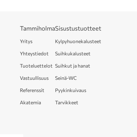
Tammiholma
Sisustustuotteet
Yritys
Kylpyhuonekalusteet
Yhteystiedot
Suihkukalusteet
Tuoteluettelot
Suihkut ja hanat
Vastuullisuus
Seinä-WC
Referenssit
Pyykinkuivaus
Akatemia
Tarvikkeet