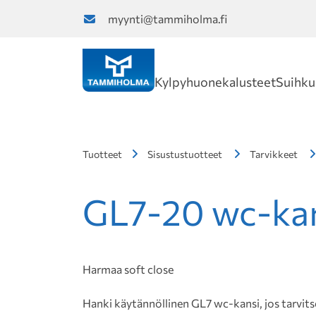
myynti@tammiholma.fi
Kylpyhuonekalusteet
Suihku
Tuotteet
Sisustustuotteet
Tarvikkeet
GL7-20 wc-ka
Harmaa soft close
Hanki käytännöllinen GL7 wc-kansi, jos tarvit