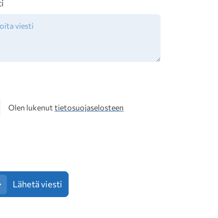
ti
osuoja
Olen lukenut
tietosuojaselosteen
Lähetä viesti