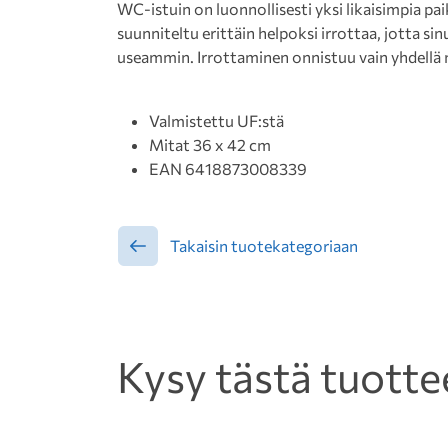
WC-istuin on luonnollisesti yksi likaisimpia pa
suunniteltu erittäin helpoksi irrottaa, jotta si
useammin. Irrottaminen onnistuu vain yhdellä n
Valmistettu UF:stä
Mitat 36 x 42 cm
EAN 6418873008339
Takaisin tuotekategoriaan
Kysy tästä tuotte