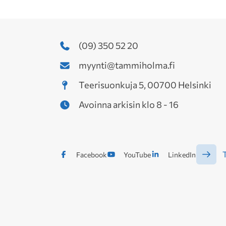
(09) 350 52 20
myynti@tammiholma.fi
Teerisuonkuja 5, 00700 Helsinki
Avoinna arkisin klo 8 - 16
T
Facebook
YouTube
LinkedIn