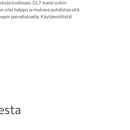
ikkoja kodissasi. GL7-kansi onkin
nun olisi helppo ja mukava puhdistaa sitä
apin painalluksella. Käytännöllistä!
esta