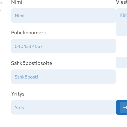
Nimi
Vies
n
.
Puhelinnumero
Tiet
Sähköpostiosoite
Yritys