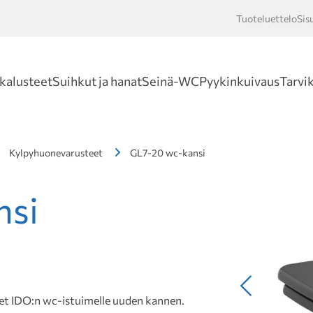
Tuoteluettelo
Sis
Hakusan
kalusteet
Suihkut ja hanat
Seinä-WC
Pyykinkuivaus
Tarvi
Kylpyhuonevarusteet
GL7-20 wc-kansi
nsi
Edellinen
set IDO:n wc-istuimelle uuden kannen.