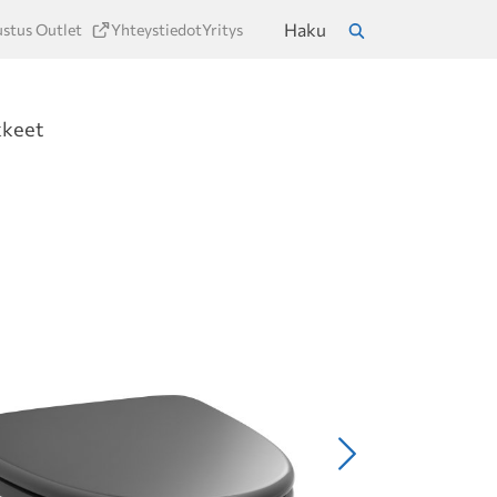
Haku
ustus Outlet
Yhteystiedot
Yritys
a
Hae
kkeet
Seuraava