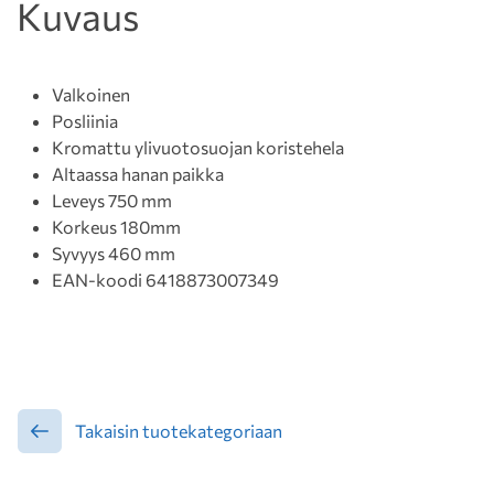
Kuvaus
Valkoinen
Posliinia
Kromattu ylivuotosuojan koristehela
Altaassa hanan paikka
Leveys 750 mm
Korkeus 180mm
Syvyys 460 mm
EAN-koodi 6418873007349
Takaisin tuotekategoriaan