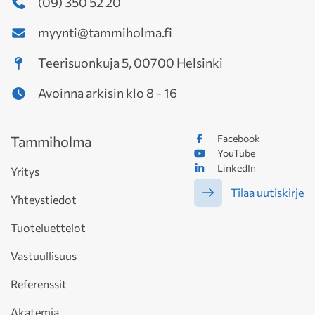
(09) 350 52 20
myynti@tammiholma.fi
Teerisuonkuja 5, 00700 Helsinki
Avoinna arkisin klo 8 - 16
Facebook
Tammiholma
YouTube
LinkedIn
Yritys
Tilaa uutiskirje
Yhteystiedot
Tuoteluettelot
Vastuullisuus
Referenssit
Akatemia