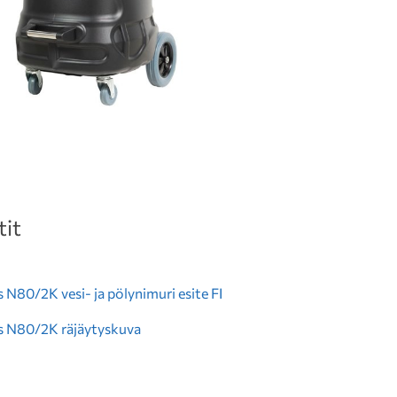
it
 N80/2K vesi- ja pölynimuri esite FI
s N80/2K räjäytyskuva