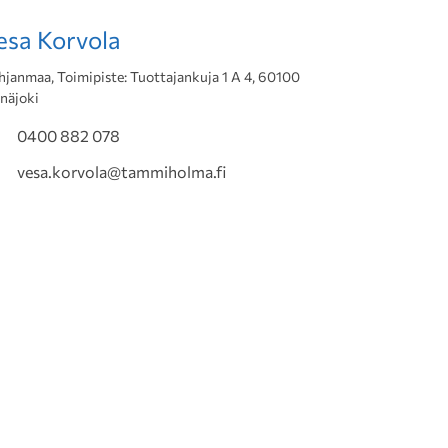
esa Korvola
hjanmaa, Toimipiste: Tuottajankuja 1 A 4, 60100
inäjoki
0400 882 078
vesa.korvola@tammiholma.fi