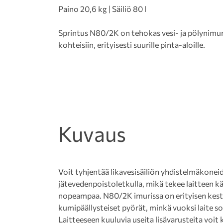
Paino 20,6 kg | Säiliö 80 l
Sprintus N80/2K on tehokas vesi- ja pölynimuri
kohteisiin, erityisesti suurille pinta-aloille.
Kuvaus
Voit tyhjentää likavesisäiliön yhdistelmäkonei
jätevedenpoistoletkulla, mikä tekee laitteen
nopeampaa. N80/2K imurissa on erityisen kest
kumipäällysteiset pyörät, minkä vuoksi laite s
Laitteeseen kuuluvia useita lisävarusteita voit 