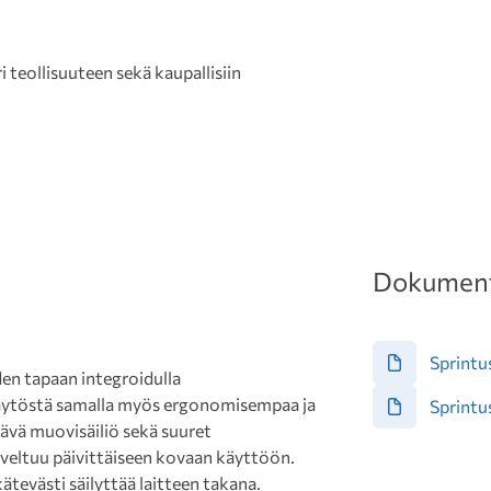
 teollisuuteen sekä kaupallisiin
Dokument
Sprintus
den tapaan integroidulla
 käytöstä samalla myös ergonomisempaa ja
Sprintu
ävä muovisäiliö sekä suuret
oveltuu päivittäiseen kovaan käyttöön.
kätevästi säilyttää laitteen takana.