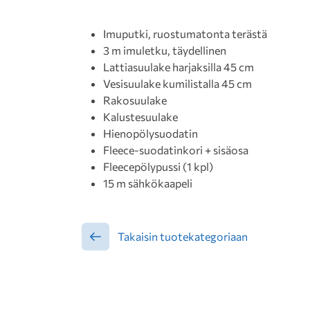
Imuputki, ruostumatonta terästä
3 m imuletku, täydellinen
Lattiasuulake harjaksilla 45 cm
Vesisuulake kumilistalla 45 cm
Rakosuulake
Kalustesuulake
Hienopölysuodatin
Fleece-suodatinkori + sisäosa
Fleecepölypussi (1 kpl)
15 m sähkökaapeli
Takaisin tuotekategoriaan