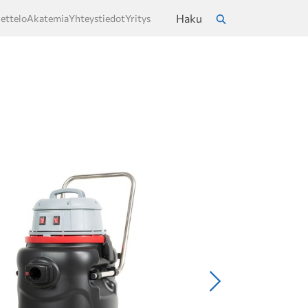
Haku
ettelo
Akatemia
Yhteystiedot
Yritys
a
Hae
Seuraava