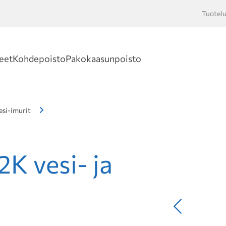
Tuotelu
Hakusan
eet
Kohdepoisto
Pakokaasunpoisto
esi-imurit
K vesi- ja
Edellinen