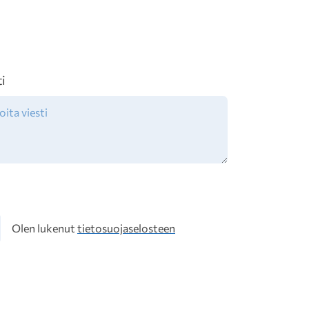
ti
osuoja
Olen lukenut
tietosuojaselosteen