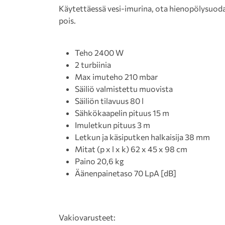
Käytettäessä vesi-imurina, ota hienopölysuodat
pois.
Teho 2400 W
2 turbiinia
Max imuteho 210 mbar
Säiliö valmistettu muovista
Säiliön tilavuus 80 l
Sähkökaapelin pituus 15 m
Imuletkun pituus 3 m
Letkun ja käsiputken halkaisija 38 mm
Mitat (p x l x k) 62 x 45 x 98 cm
Paino 20,6 kg
Äänenpainetaso 70 LpA [dB]
Vakiovarusteet: