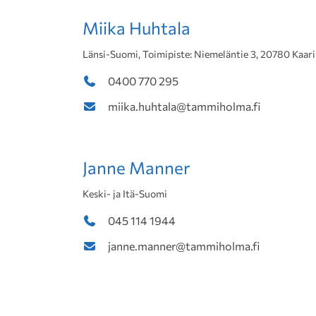
Miika Huhtala
Länsi-Suomi, Toimipiste: Niemeläntie 3, 20780 Kaar
0400 770 295
miika.huhtala@tammiholma.fi
Janne Manner
Keski- ja Itä-Suomi
045 114 1944
janne.manner@tammiholma.fi