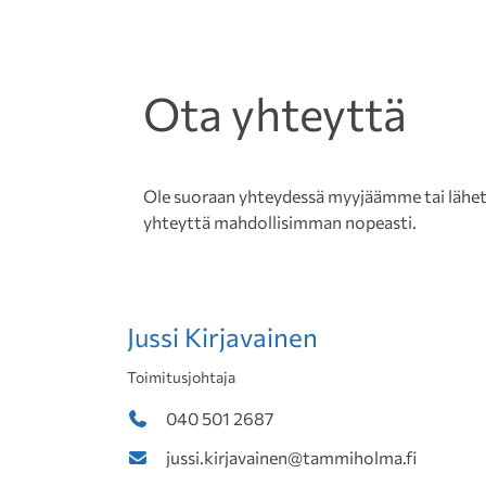
Ota yhteyttä
Ole suoraan yhteydessä myyjäämme tai lähetä 
yhteyttä mahdollisimman nopeasti.
Jussi Kirjavainen
Toimitusjohtaja
040 501 2687
jussi.kirjavainen@tammiholma.fi