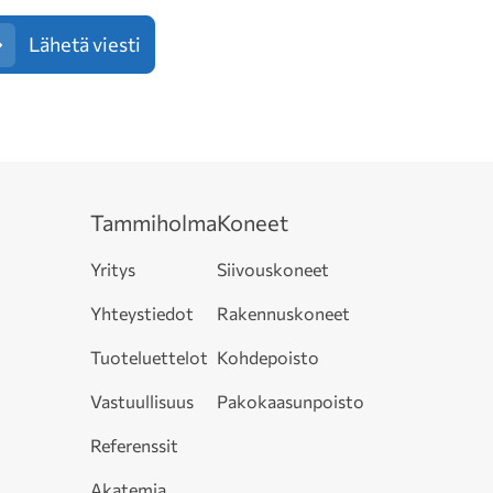
Lähetä viesti
Tammiholma
Koneet
Yritys
Siivouskoneet
Yhteystiedot
Rakennuskoneet
Tuoteluettelot
Kohdepoisto
Vastuullisuus
Pakokaasunpoisto
Referenssit
Akatemia