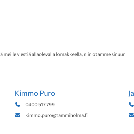
meille viestiä allaolevalla lomakkeella, niin otamme sinuun
Kimmo Puro
J
0400 517 799
kimmo.puro@tammiholma.fi