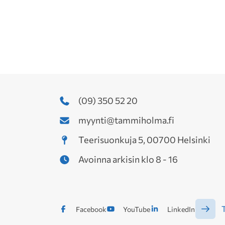
(09) 350 52 20
myynti@tammiholma.fi
Teerisuonkuja 5, 00700 Helsinki
Avoinna arkisin klo 8 - 16
T
Facebook
YouTube
LinkedIn