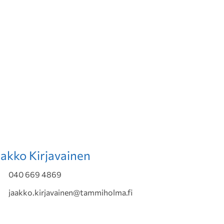
aakko Kirjavainen
040 669 4869
jaakko.kirjavainen@tammiholma.fi