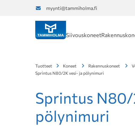
myynti@tammiholma.fi
Siivouskoneet
Rakennuskon
Tuotteet
Koneet
Rakennuskoneet
V
Sprintus N80/2K vesi- ja pölynimuri
Sprintus N80/2
pölynimuri