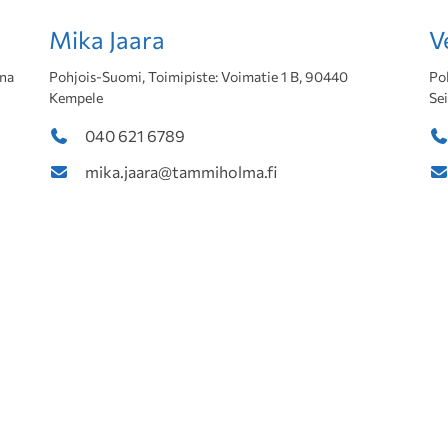
Mika Jaara
V
ina
Pohjois-Suomi, Toimipiste: Voimatie 1 B, 90440
Po
Kempele
Se
040 621 6789
mika.jaara@tammiholma.fi