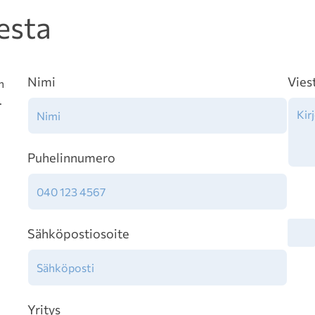
esta
Nimi
Vies
n
.
Puhelinnumero
Tiet
Sähköpostiosoite
Yritys