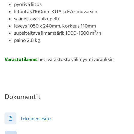
pyörivä liitos
liitäntä Ø160mm KUA ja EA-imuvarsiin
säädettävä sulkupelti
leveys 1050 x 240mm, korkeus 110mm
3
suositeltava ilmamäärä: 1000-1500 m
/h
paino 2,8 kg
Varastotilanne:
heti varastosta välimyyntivarauksin
Dokumentit
Tekninen esite