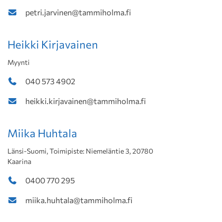
petri.jarvinen@tammiholma.fi
Heikki Kirjavainen
Myynti
040 573 4902
heikki.kirjavainen@tammiholma.fi
Miika Huhtala
Länsi-Suomi, Toimipiste: Niemeläntie 3, 20780
Kaarina
0400 770 295
miika.huhtala@tammiholma.fi