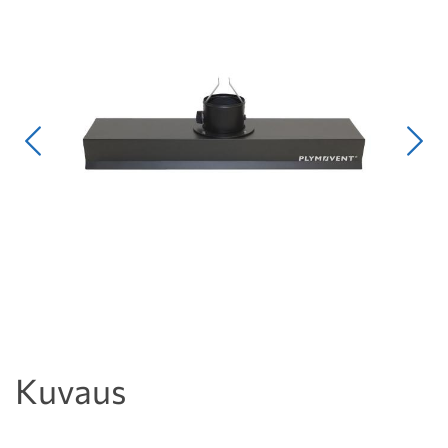
Edellinen
Seur
Kuvaus