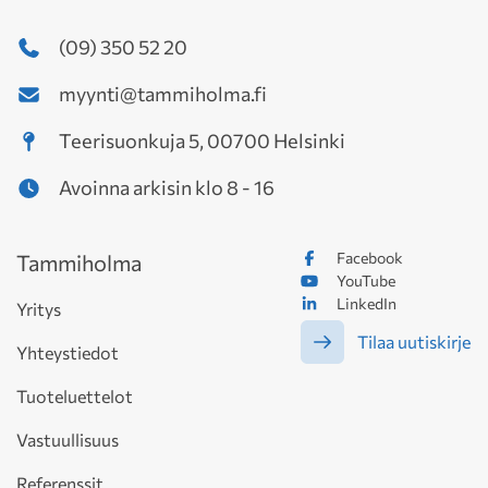
(09) 350 52 20
myynti@tammiholma.fi
Teerisuonkuja 5, 00700 Helsinki
Avoinna arkisin klo 8 - 16
Facebook
Tammiholma
YouTube
LinkedIn
Yritys
Tilaa uutiskirje
Yhteystiedot
Tuoteluettelot
Vastuullisuus
Referenssit