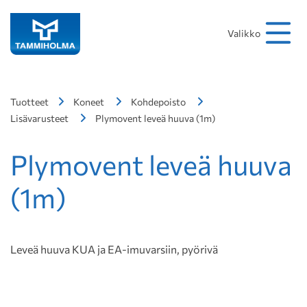
Hakusana
Hae
Valikko
Tuotteet
Koneet
Kohdepoisto
Lisävarusteet
Plymovent leveä huuva (1m)
Plymovent leveä huuva
(1m)
Leveä huuva KUA ja EA-imuvarsiin, pyörivä