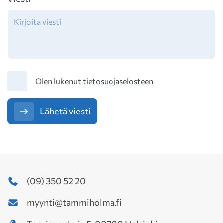
Tietosuoja
Olen lukenut
tietosuojaselosteen
Lähetä viesti
(09) 350 52 20
myynti@tammiholma.fi