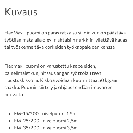
Kuvaus
FlexMax - puomi on paras ratkaisu silloin kun on päästävä
työtilan matalalla oleviin ahtaisiin nurkkiin, yllettävä kauas
tai työskenneltävä korkeiden työkappaleiden kanssa.
Flexmax- puomi on varustettu kaapeleiden,
paineilmaletkun, hitsauslangan syöttölaitteen
ripustuskiskolla. Kiskoa voidaan kuormittaa 50 kg:aan
saakka. Puomin siirtely ja ohjaus tehdään imuvarren
huuvalta.
FM-15/200 nivelpuomi 1,5m
FM-25/200 nivelpuomi 2,5m
FM-35/200 nivelpuomi 3,5m