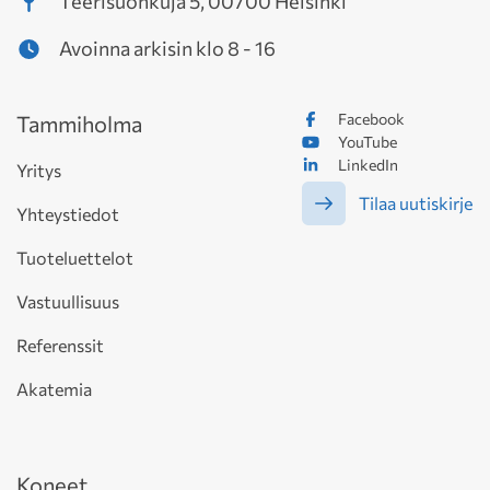
Teerisuonkuja 5, 00700 Helsinki
Avoinna arkisin klo 8 - 16
Facebook
Tammiholma
YouTube
LinkedIn
Yritys
Tilaa uutiskirje
Yhteystiedot
Tuoteluettelot
Vastuullisuus
Referenssit
Akatemia
Koneet