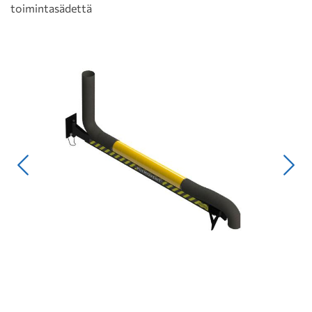
toimintasädettä
Edellinen
Seur