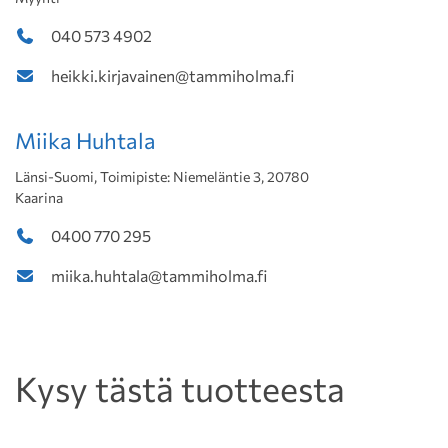
040 573 4902
heikki.kirjavainen@tammiholma.fi
Miika Huhtala
Länsi-Suomi, Toimipiste: Niemeläntie 3, 20780
Kaarina
0400 770 295
miika.huhtala@tammiholma.fi
Kysy tästä tuotteesta