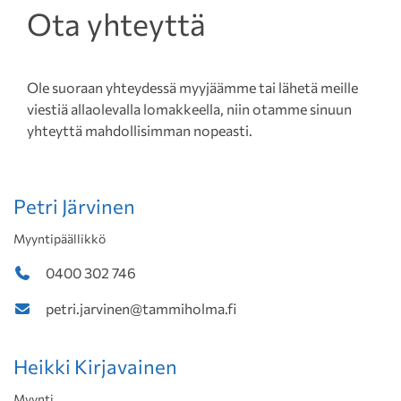
Ota yhteyttä
Ole suoraan yhteydessä myyjäämme tai lähetä meille
viestiä allaolevalla lomakkeella, niin otamme sinuun
yhteyttä mahdollisimman nopeasti.
Petri Järvinen
Myyntipäällikkö
0400 302 746
petri.jarvinen@tammiholma.fi
Heikki Kirjavainen
Myynti