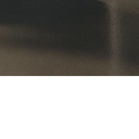
olma
Koneet
Sisustustuotteet
Siivouskoneet
Kylpyhuonekalusteet
edot
Rakennuskoneet
Suihkukalusteet
telot
Kohdepoisto
Suihkut ja hanat