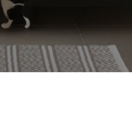
Tammih
Yritys
Yhteysti
Tuoteluet