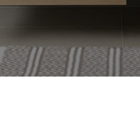
(09) 350 52 20
myynti@tammiholma.fi
Teerisuonkuja 5, 00700 Helsinki
Avoinna arkisin klo 8 - 16