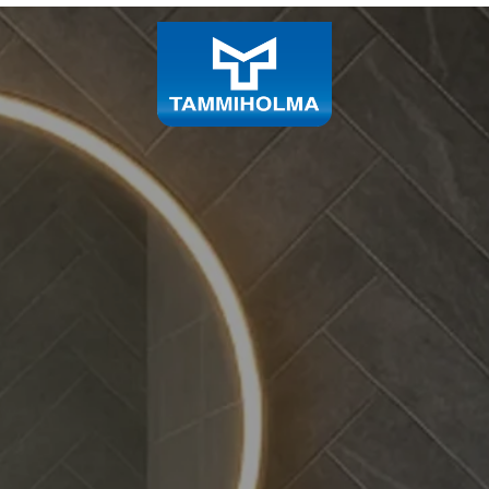
s- ja sisustustuott