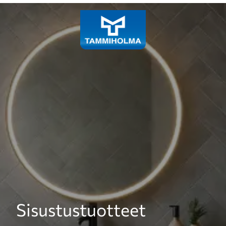
Laadukkaiden siivous- ja
Sisustustuotteet