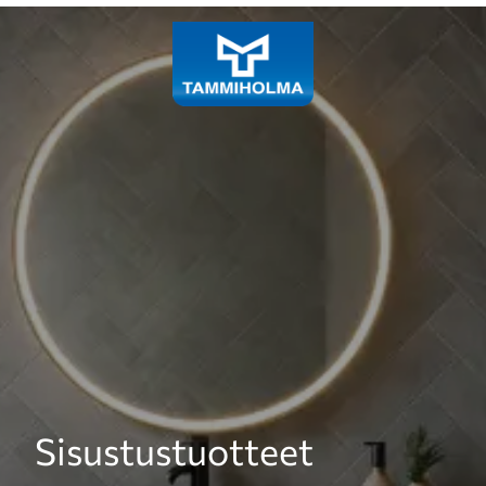
Laadukkaiden siivous- ja
Sisustustuotteet