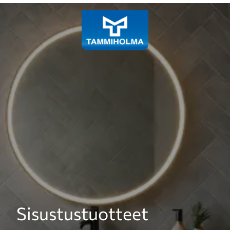
Laadukkaiden siivous- ja
Sisustustuotteet