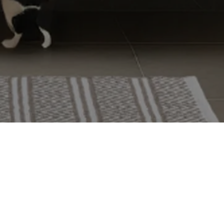
Tammih
Yritys
Yhteysti
Tuoteluet