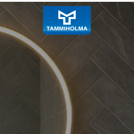
s- ja sisustustuott