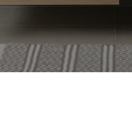
(09) 350 52 20
myynti@tammiholma.fi
Teerisuonkuja 5, 00700 Helsinki
Avoinna arkisin klo 8 - 16