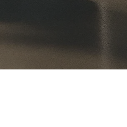
olma
Koneet
Sisustustuotteet
Siivouskoneet
Kylpyhuonekalusteet
edot
Rakennuskoneet
Suihkukalusteet
telot
Kohdepoisto
Suihkut ja hanat