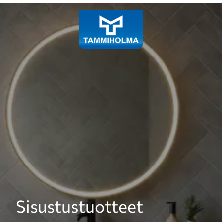
Laadukkaiden siivous- ja
Sisustustuotteet