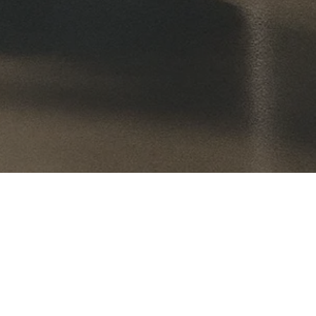
olma
Koneet
Sisustustuotteet
Siivouskoneet
Kylpyhuonekalusteet
edot
Rakennuskoneet
Suihkukalusteet
telot
Kohdepoisto
Suihkut ja hanat