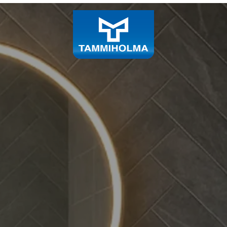
s- ja sisustustuott