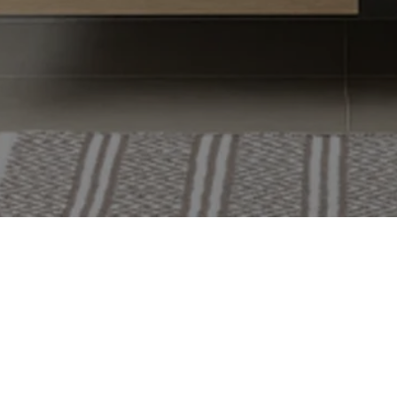
(09) 350 52 20
myynti@tammiholma.fi
Teerisuonkuja 5, 00700 Helsinki
Avoinna arkisin klo 8 - 16