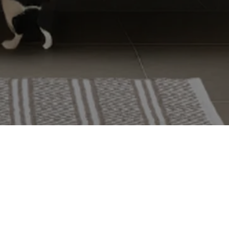
Tammih
Yritys
Yhteysti
Tuoteluet