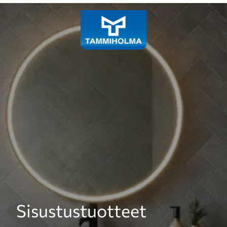
Laadukkaiden siivous- ja
Sisustustuotteet