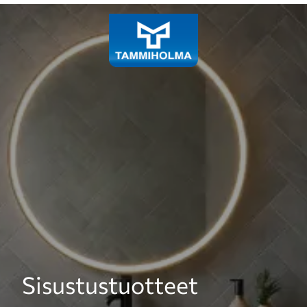
Laadukkaiden siivous- ja
Sisustustuotteet